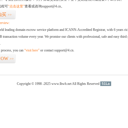
流程可
“点击这里”
查看或咨询support@4.cn。
购买
>>
erview:
orld leading domain escrow service platform and ICANN-Accredited Registrar, with 6 years ri
 transaction volume every year. We promise our clients with professional, safe and easy third-
.
d process, you can
“visit here”
or contact support@4.cn.
NOW
>>
Copyright © 1998 -2025 www.lhwh.net All Rights Reserved
51La