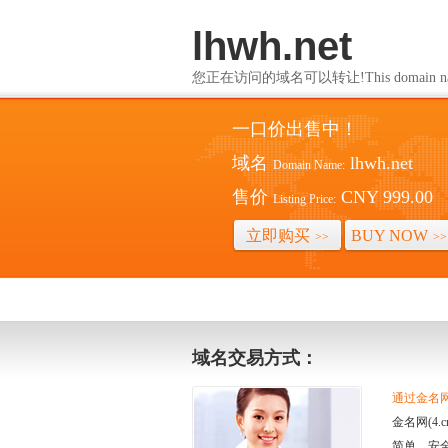
lhwh.net
您正在访问的域名可以转让!This domain name i
一口价出售中！
域名
lhwh.net
Domain Name:
售价
CNY 999.00
Listing Price:
立即购买
BUY NOW
>>
>>
域名交易方式：
通过金名网(
金名网(4
简单、安