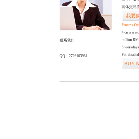
具体交易
我要
Process Ov
4.cn is a w
million RMB
联系我们
5 workdays
For detaile
QQ：2726103981
BUY 